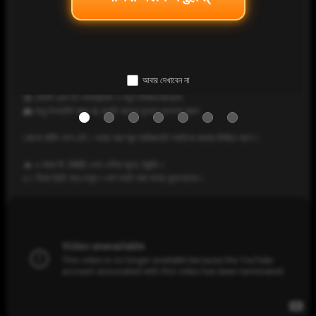
তাহলে… JW8 এত জনপ্রিয় কেন?
✨ মূল হাইলাইটস:
🎮 এক অ্যাপেই ১০,০০০+ গেমে অ্যাক্সেস
⚡️ দ্রুত, স্মুথ ও ইউজার-ফ্রেন্ডলি এক্সপেরিয়েন্স
🎯 ইন্টারঅ্যাকটিভ গেম ক্যাটাগরির বড় ভ্যারাইটি
আবার দেখাবেন না
📱 যেকোনো সময়, যেকোনো জায়গায় স্মুথ মোবাইল এক্সপেরিয়েন্স
📅 ডেইলি চেক-ইন সারপ্রাইজ ও নতুন ইউজার রিওয়ার্ড
👥 বন্ধু ইনভাইট করুন & বাড়তি আয়ের সুযোগ আনলক করুন
কোনো জটিল ধাপ নেই। সহজ আর স্মুথ অভিজ্ঞতাই সবাইকে বারবার ফিরিয়ে আনে।
🔥 এ কারণেই JW8 এখন এশিয়া জুড়ে ট্রেন্ডিং।
👉 নিজে ট্রাই করে দেখুন—কেন সবাই কথা বলছে বুঝে যাবেন।