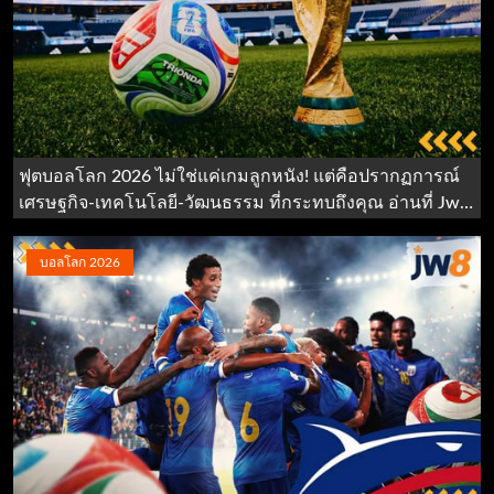
ฟุตบอลโลก 2026 ไม่ใช่แค่เกมลูกหนัง! แต่คือปรากฏการณ์
เศรษฐกิจ-เทคโนโลยี-วัฒนธรรม ที่กระทบถึงคุณ อ่านที่ Jw8
ได้เลย
บอลโลก 2026