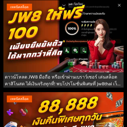
เทคนิคสล็อต
ดาวน์โหลด JW8 มือถือ หรือเข้าผ่านเบราว์เซอร์ เล่นสล็อต
คาสิโนสด ได้เงินจริงทุกที่! พบโปรโมชั่นพิเศษที่ jw8thai เว็บ
ตรง มั่นคง ปลอดภัย
เทคนิคสล็อต