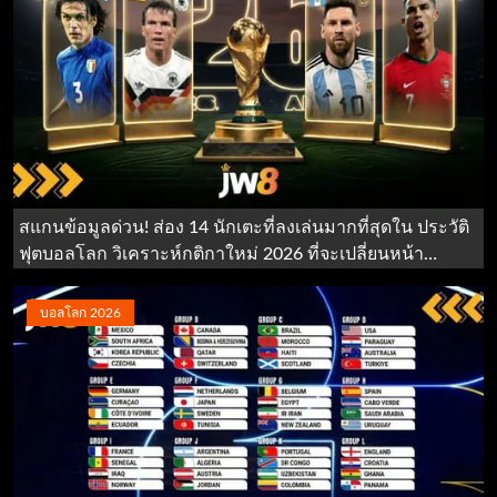
สแกนข้อมูลด่วน! ส่อง 14 นักเตะที่ลงเล่นมากที่สุดใน ประวัติ
ฟุตบอลโลก วิเคราะห์กติกาใหม่ 2026 ที่จะเปลี่ยนหน้า
ประวัติศาสตร์ และหา ทีเด็ดบอลโลก 2026 ไปกับ Jw8
บอลโลก 2026