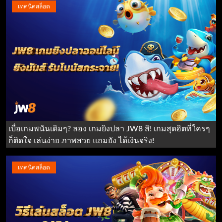
สมัครเลย!
เทคนิคสล็อต
เบื่อเกมพนันเดิมๆ? ลอง เกมยิงปลา JW8 สิ! เกมสุดฮิตที่ใครๆ
ก็ติดใจ เล่นง่าย ภาพสวย แถมยัง ได้เงินจริง!
เทคนิคสล็อต