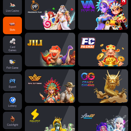
Live Casino
Slots
Card
Games
Fish Game
Esport
Lottery
Cockfight