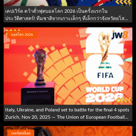
เคปเวิร์ด คว้าตั๋วฟุตบอลโลก 2026 เป็นครั้งแรกใน
ประวัติศาสตร์! ทีมชาติจากเกาะเล็กๆ ที่เล็กกว่าจังหวัดยโสธร
แต่ยิ่งใหญ่พอจะล้มยักษ์แอฟริกา วิเคราะห์รอบแบ่งกลุ่ม บอล
โลก 2026 ได้ที่ Jw8
บอลโลก 2026
Italy, Ukraine, and Poland set to battle for the final 4 spots
Zurich, Nov 20, 2025 — The Union of European Football
Associations (UEFA) has officially announced the list of 16
teams
เทคนิคสล็อต