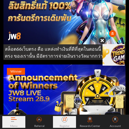
สล็อต66เว็บตรง คือ แหล่งทำเงินที่ดีที่สุดในตอนนี้ สล็อตเว็บ
ตรง ของเรานั้น มีอัตราการจ่ายเงินรางวัลมากกว่าเว็บอื่น ๆ
Winner
Menu
Referral
Register
Rewards Center
Account