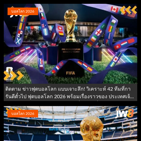
ฟุตบอลโลก2026รอบสุดท้ายได้อีกครั้ง
บอลโลก 2026
ติดตาม ข่าวฟุตบอลโลก แบบเจาะลึก! วิเคราะห์ 42 ทีมที่กา
รันตีตั๋วไป ฟุตบอลโลก 2026 พร้อมเรื่องราวของ ประเทศเจ้า
ภาพบอลโลก 2026 และทีมม้ามืดที่มาแรงที่สุด
บอลโลก 2026