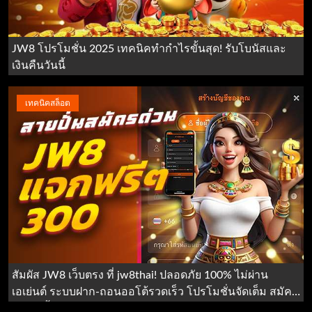
JW8 โปรโมชั่น 2025 เทคนิคทำกำไรขั้นสุด! รับโบนัสและ
เงินคืนวันนี้
เทคนิคสล็อต
สัมผัส JW8 เว็บตรง ที่ jw8thai! ปลอดภัย 100% ไม่ผ่าน
เอเย่นต์ ระบบฝาก-ถอนออโต้รวดเร็ว โปรโมชั่นจัดเต็ม สมัคร
เลยวันนี้!