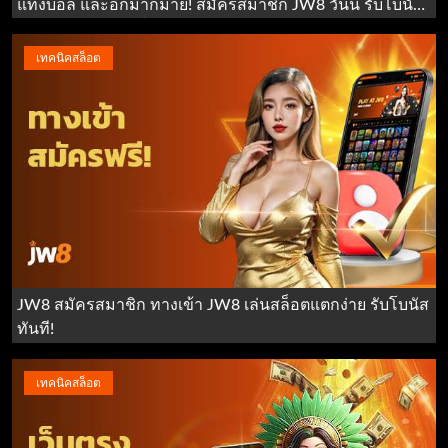
แทงบอล และอีกมากมาย! สมัครสมาชิก JW8 วันนี้ รับโบนัส
สุดคุ้มและโปรโมชั่นพิเศษมากมาย!
เทคนิคสล็อต
JW8 สมัครสมาชิก ทางเข้า JW8 เล่นสล็อตแตกง่าย รับโบนัส
ทันที!
เทคนิคสล็อต