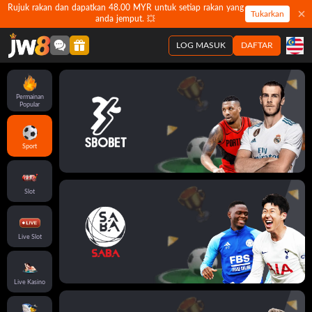
Rujuk rakan dan dapatkan 48.00 MYR untuk setiap rakan yang
Tukarkan
anda jemput. 💥
LOG MASUK
DAFTAR
Permainan
Popular
Sport
Slot
Live Slot
Live Kasino