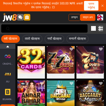
मित्रलाई सिफारिस गर्नुहोस र प्रत्येक मित्रलाई तपाईंले 500.00 NPR असली
प्राप्त
शेष प्राप्त गर्नुहोस्। 💥
गर्नुहोस्
लगइन
साइन अप
सबै खेलहरू
तातो खेलहरू
नयाँ खेलहरू
मनपर्ने खेलहरू
CRAZYGAMING
32 Cards
7 Up 7 Down
7 Up 7 Down Rush
JILI
BGAMING-CARD