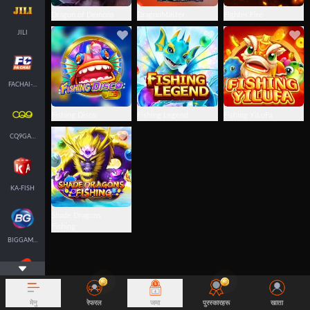
Dragon of Demons
DragonMaster
Fighter Fire
JILI
FACHAI-FISH
Fishing Disco
Fishing Legend
Fishing YiLuFa
CQ9GAMING
KA-FISH
Shade Dragons
Fishing
BIGGAMING
SPLUS-FISH
मेनु
रेफरल
जमा
पुरस्कारहरू
खाता