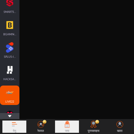
SMARTSOFT-INSTANTWIN
BGAMING-INST
SPLUS-INSTANTWIN
HACKSAW-INST
LIVE22
TURBO
मेनु
रेफरल
जमा
पुरस्कारहरू
खाता