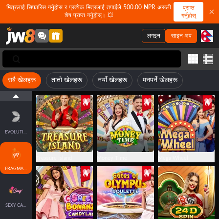
मित्रलाई सिफारिस गर्नुहोस र प्रत्येक मित्रलाई तपाईंले 500.00 NPR असली
प्राप्त
शेष प्राप्त गर्नुहोस्। 💥
गर्नुहोस्
लगइन
साइन अप
सबै खेलहरू
तातो खेलहरू
नयाँ खेलहरू
मनपर्ने खेलहरू
EVOLUTION
Treasure Island
Money Time
Mega Wheel
PRAGMATICPLAY
SEXY CASINO