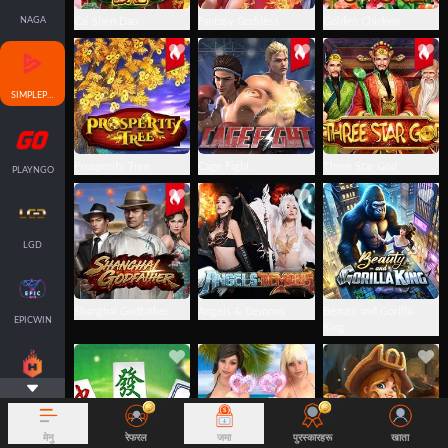
Cai Shen Dao
Fantasy Goddess
Golden Chicken
NAGA
SIMPLEPLAY
Prosperity Tree
Cage Fight
Three Star God
PLAYNGO
LGD
Shanghai Godfather
Angels & Demons
Beauty and Gorilla
EPICWIN
King
HABANERO
मेनु
रेफरल
जमा
पुरस्कारहरू
खाता