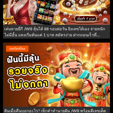
เล่นหวยยี่กี JW8 ลุ้นได้ 88 รอบต่อวัน ยิงเลขได้เอง จ่ายหนัก
ไม่มีอั้น แทงเริ่มต้นแค่ 1 บาท สมัครง่าย ฝากถอนเร็วที่
jw8thai
เทคนิคสล็อต
ฝันเมื่อคืนบอกอะไร? เช็กคำทำนายฝัน JW8 พร้อมตีเลขเด็ด