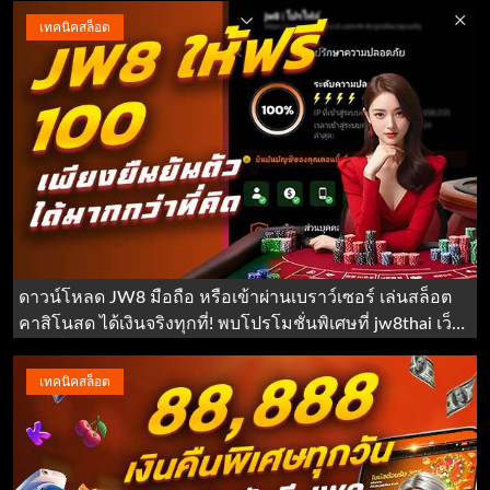
เทคนิคสล็อต
ดาวน์โหลด JW8 มือถือ หรือเข้าผ่านเบราว์เซอร์ เล่นสล็อต
คาสิโนสด ได้เงินจริงทุกที่! พบโปรโมชั่นพิเศษที่ jw8thai เว็บ
ตรง มั่นคง ปลอดภัย
เทคนิคสล็อต