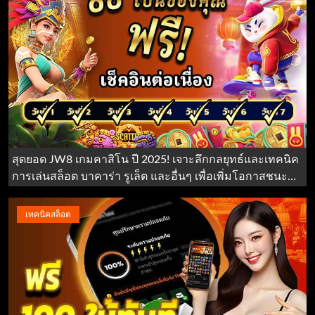
สุดยอด JW8 เกมคาสิโน ปี 2025! เจาะลึกกลยุทธ์และเทคนิค
การเล่นสล็อต บาคาร่า รูเล็ต และอื่นๆ เพื่อเพิ่มโอกาสชนะ
และทำกำไรสูงสุดในทุกการเดิมพัน
เทคนิคสล็อต