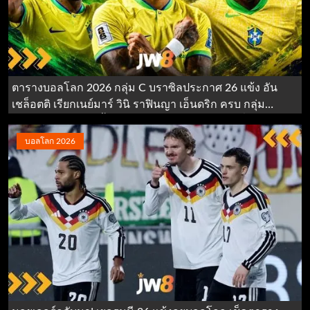
ตารางบอลโลก 2026 กลุ่ม C บราซิลประกาศ 26 แข้ง อัน
เชล็อตติ เรียกเนย์มาร์ วินิ ราฟินญา เอ็นดริก ครบ กลุ่ม
ฟุตบอลโลก 2026 ทั้งหมด ทีมเต็งบอลโลก 2026 ที่น่าจับตา
ที่สุด
บอลโลก 2026