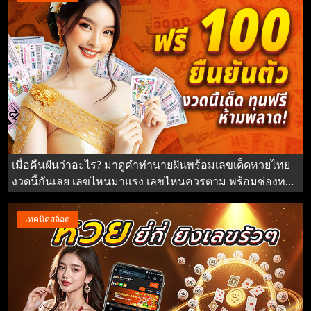
เมื่อคืนฝันว่าอะไร? มาดูคำทำนายฝันพร้อมเลขเด็ดหวยไทย
งวดนี้กันเลย เลขไหนมาแรง เลขไหนควรตาม พร้อมช่องทาง
แทงหวยง่ายๆ ผ่าน jw8thai7.com
เทคนิคสล็อต