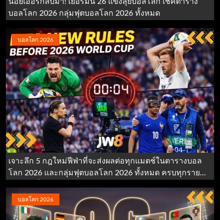
นอยเออร์กลับมา! เยอรมนี 26 แข้งลุยบอลโลก เช็คตาราง
บอลโลก 2026 กลุ่มฟุตบอลโลก 2026 ทั้งหมด
บอลโลก 2026
เจาะลึก 5 กฎใหม่ฟีฟ่าที่จะส่งผลต่อทุกแมตช์ในตารางบอล
โลก 2026 และกลุ่มฟุตบอลโลก 2026 ทั้งหมด ครบทุกราย
ละเอียดที่แฟนบอลต้องรู้
บอลโลก 2026