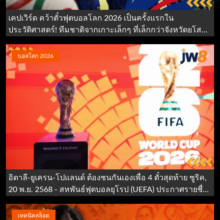
เคปเวิร์ด คว้าตั๋วฟุตบอลโลก 2026 เป็นครั้งแรกใน
ประวัติศาสตร์! ทีมชาติจากเกาะเล็กๆ ที่เล็กกว่าจังหวัดยโสธร
แต่ยิ่งใหญ่พอจะล้มยักษ์แอฟริกา วิเคราะห์รอบแบ่งกลุ่ม บอล
โลก 2026 ได้ที่ Jw8
บอลโลก 2026
อิตาลี-ยูเครน-โปแลนด์ ต้องชนกันเองเพื่อ 4 ตั๋วสุดท้าย ซูริค,
20 พ.ย. 2568 - สหพันธ์ฟุตบอลยุโรป (UEFA) ประกาศรายชื่อ
16 ทีมที่มีสิทธิ์เข้าร่วมการแข่งขันรอบเพลย์ออฟเพื่อคัดเลือก
ทีม
เทคนิคสล็อต