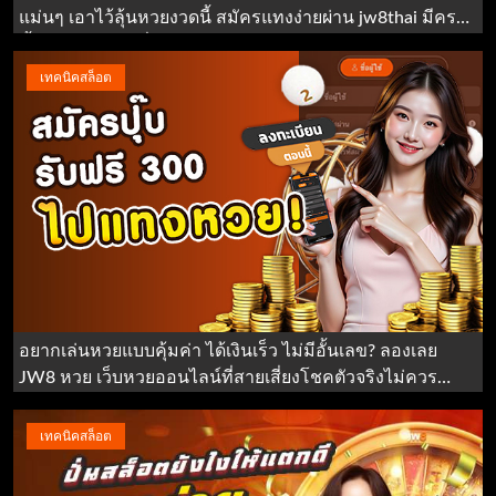
แม่นๆ เอาไว้ลุ้นหวยงวดนี้ สมัครแทงง่ายผ่าน jw8thai มีครบ
ทั้งหวยไทย หวยยี่กี ฮานอย ลาว!
เทคนิคสล็อต
อยากเล่นหวยแบบคุ้มค่า ได้เงินเร็ว ไม่มีอั้นเลข? ลองเลย
JW8 หวย เว็บหวยออนไลน์ที่สายเสี่ยงโชคตัวจริงไม่ควร
พลาด สมัครฟรี มีโปรแจกเพียบ!
เทคนิคสล็อต