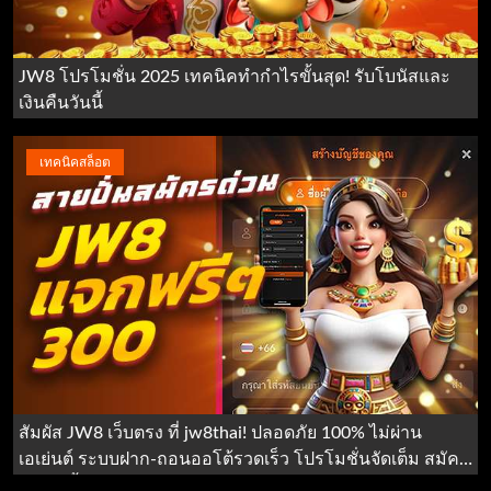
JW8 โปรโมชั่น 2025 เทคนิคทำกำไรขั้นสุด! รับโบนัสและ
เงินคืนวันนี้
เทคนิคสล็อต
สัมผัส JW8 เว็บตรง ที่ jw8thai! ปลอดภัย 100% ไม่ผ่าน
เอเย่นต์ ระบบฝาก-ถอนออโต้รวดเร็ว โปรโมชั่นจัดเต็ม สมัคร
เลยวันนี้!