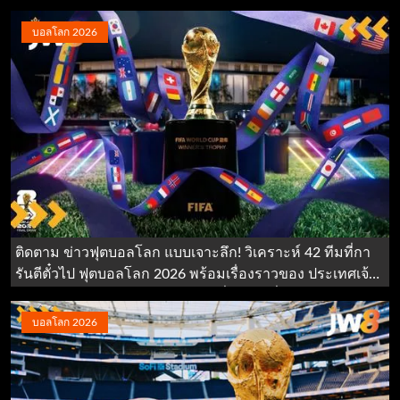
ฟุตบอลโลก2026รอบสุดท้ายได้อีกครั้ง
บอลโลก 2026
ติดตาม ข่าวฟุตบอลโลก แบบเจาะลึก! วิเคราะห์ 42 ทีมที่กา
รันตีตั๋วไป ฟุตบอลโลก 2026 พร้อมเรื่องราวของ ประเทศเจ้า
ภาพบอลโลก 2026 และทีมม้ามืดที่มาแรงที่สุด
บอลโลก 2026