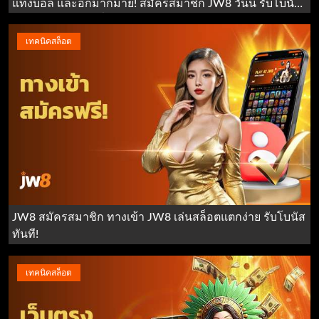
แทงบอล และอีกมากมาย! สมัครสมาชิก JW8 วันนี้ รับโบนัส
สุดคุ้มและโปรโมชั่นพิเศษมากมาย!
เทคนิคสล็อต
JW8 สมัครสมาชิก ทางเข้า JW8 เล่นสล็อตแตกง่าย รับโบนัส
ทันที!
เทคนิคสล็อต