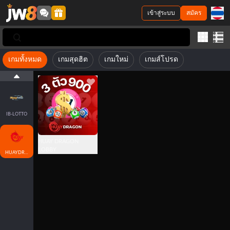
เข้าสู่ระบบ
สมัคร
เกมทั้งหมด
เกมสุดฮิต
เกมใหม่
เกมส์โปรด
IB-LOTTO
HUAY DRAGON
LOBBY
HUAYDRAGON