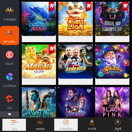
V-POWER
Dolphin Ridge
Money Lion
Rock of Multiplier
WF GAMING
ESLOT
Macau Slot4D
AFL Star Kick
Arcane Mage
CLOTPLAY
ATG
Avatar Splash
Avengers
Black pink
เมนู
บอกต่อ
ลงทะเบียน
รางวัล
บัญชี