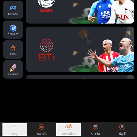
อีสปอร์ต
ล็อตเตอรี่
ไก่ชน
ชนะทันที
เมนู
บอกต่อ
ลงทะเบียน
รางวัล
บัญชี