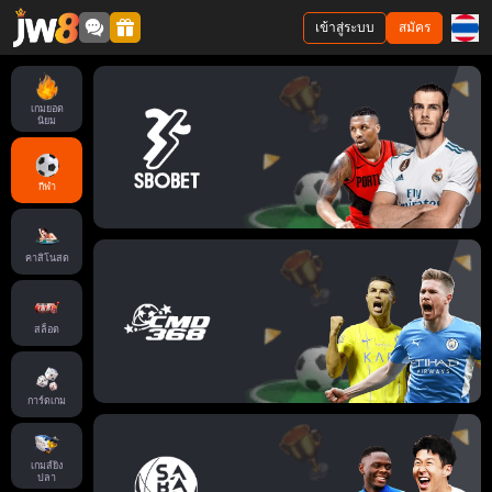
เข้าสู่ระบบ
สมัคร
เกมยอด
นิยม
กีฬา
คาสิโนสด
สล็อต
การ์ดเกม
เกมส์ยิง
ปลา