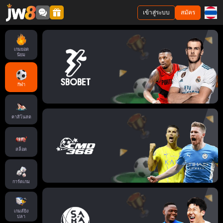
เข้าสู่ระบบ
สมัคร
เกมยอด
นิยม
กีฬา
คาสิโนสด
สล็อต
การ์ดเกม
เกมส์ยิง
ปลา