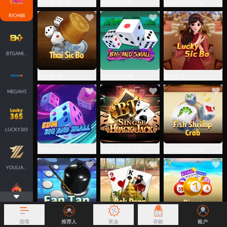
Thai Sic Bo 2
超级骰宝888
Ladder Climbing
RICH88
BTGAMING-CARD
Thai Sic Bo
Big and Small
幸运骰宝
MEGAH5
LUCKY365
电音比大小
Single Black Jack
Fish Shrimp Crab
YOULIANGAMING
HABANERO
选项
推荐人
奖金
存款
账户
FAN TAN
博八博九
Bingo