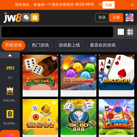
推荐朋友，每邀请一个朋友您将获得 48.00 MYR。 💥
兑换
登录
注册
所有游戏
热门游戏
游戏新上线
最喜欢的游戏
JILI
Big and Small 2
100 PokDeng
Baccarat
KINGMAKER
BGAMING-CARD