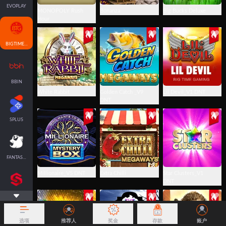
EVOPLAY
MONOPOLY Rush
Bonanza
Big Bucks Deluxe
Hour
BIGTIMEGAMING
BBIN
White Rabbit
Golden Catch _V9
Lil Devil_V1 DNT
DNT
SPLUS
FANTASMA
Millionaire_V5 DNT
Extra Chilli
Star Clusters_V1
DNT
SMARTSOFT
选项
推荐人
奖金
存款
账户