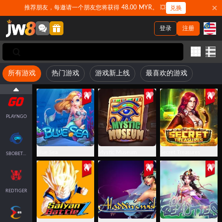
NETENT
推荐朋友，每邀请一个朋友您将获得 48.00 MYR。 💥
兑换
登录
注册
RICH88
所有游戏
热门游戏
游戏新上线
最喜欢的游戏
BLUEPRINT
PLAYNGO
Blue Sea
Mystic Museum
Secret Treasures
SBOBETFUNKY
REDTIGER