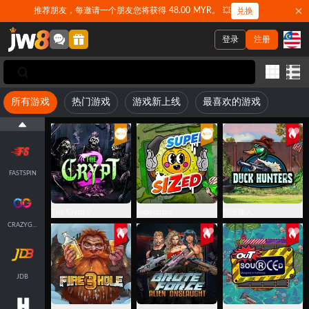
推荐朋友，每邀请一个朋友您将获得 48.00 MYR。 💥
兑换
BOOONGO
登录
注册
PLAYTECH
所有游戏
热门游戏
游戏新上线
最喜欢的游戏
RICHGAMING
FASTSPIN
The Crypt 2
Supersized
鴨子獵人
CRAZYGAMING
JDB