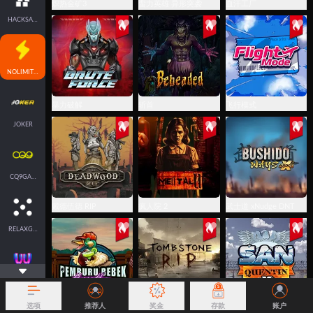
炽热金矿3
蛮力英雄 异形突袭
血汗工厂
HACKSAWGAMING
NOLIMITCITY
暴力破解
斩首
飞行模式
JOKER
CQ9GAMING
戴德伍德 RIP
疯人院 2
武士道 xNudge DNT
RELAXGAMING
UUSLOT
选项
推荐人
奖金
存款
账户
Duck Hunters Happy
Tombstone RIP DNT
San Quentin xWays