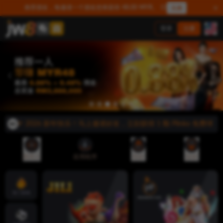
推荐朋友，每邀请一个朋友您将获得 48.00 MYR。 💥
兑换
登录
注册
🎉 2026 新年快乐！马上邀请好友，立刻获得 1 颗 Plinko 免费球 🎯
推荐人
应用程序
存款
提款
热门游戏