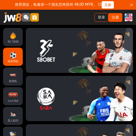
推荐朋友，每邀请一个朋友您将获得 48.00 MYR。 💥
兑换
登录
注册
热门游戏
体育博彩
老虎机
Live Slot
真人娱乐