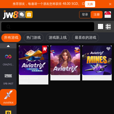
推荐朋友，每邀请一个朋友您将获得 48.00 SGD。 💥
兑换
登录
注册
所有游戏
热门游戏
游戏新上线
最喜欢的游戏
CRAZYGAMING
Aviatrix Second
Aviatrix
Aviatrix Mines
Chance
SPB-INST
AVIATRIX