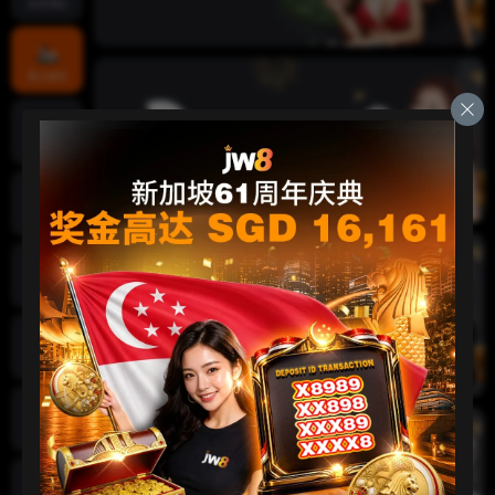
体育博彩
真人娱乐
老虎机
Live Slot
捕鱼游戏
纸牌游戏
彩票娱乐